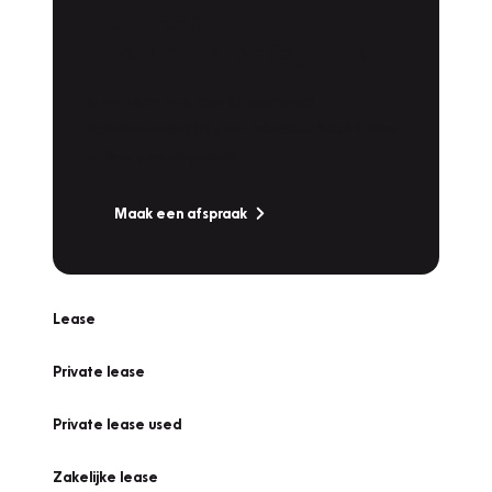
Plan een
Werkplaatsafspraak
Is uw auto toe aan Onderhoud,
Bandenwissel of een Vakantiecheck? Plan
online een afspraak!
Maak een afspraak
Lease
Private lease
Private lease used
Zakelijke lease