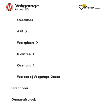
Vakgarage
0
Menu
Groen BV
Occasions
APK
Werkplaats
Diensten
Over ons
Werken bij Vakgarage Groen
Direct naar
Garageafspraak