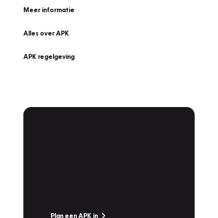
Meer informatie
Alles over APK
APK regelgeving
APK Keuring bij
Vakgarage!
Is het weer tijd voor de jaarlijkse APK? Ga
snel naar Vakgarage bij u in de buurt, en ga
zonder zorgen de weg op!
Plan een APK in