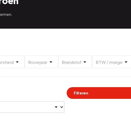
roen
 nemen.
erstand
Bouwjaar
Brandstof
BTW / marge
Filteren