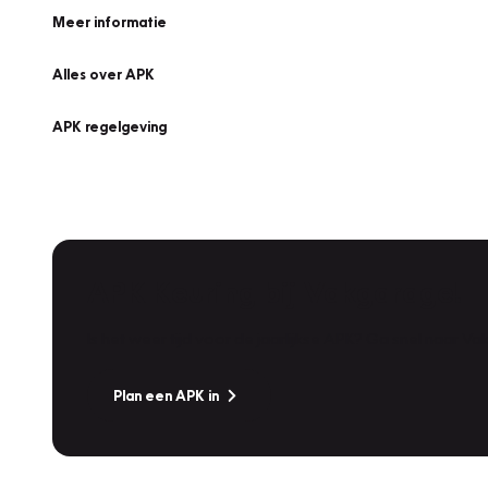
Meer informatie
Alles over APK
APK regelgeving
APK Keuring bij Vakgarage!
Is het weer tijd voor de jaarlijkse APK? Ga snel naar V
Plan een APK in