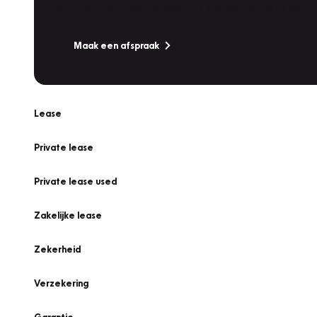
Is uw auto toe aan Onderhoud, Bandenwissel of een Va
Maak een afspraak
Lease
Private lease
Private lease used
Zakelijke lease
Zekerheid
Verzekering