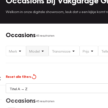
Occasions bij Vakgarage G
Welkom in onze digitale showroom, leuk dat u een kijkje komt
Occasions
45 resultaten
Merk
Model
Transmissie
Prijs
Tell
Reset alle filters
Occasions
45 resultaten