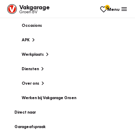
Vakgarage
0
Menu
Groen BV
Occasions
APK
Werkplaats
Diensten
Over ons
Werken bij Vakgarage Groen
Direct naar
Garageafspraak