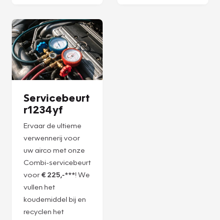
Plan een
Plan een
afspraak
afspraak
Servicebeurt
r1234yf