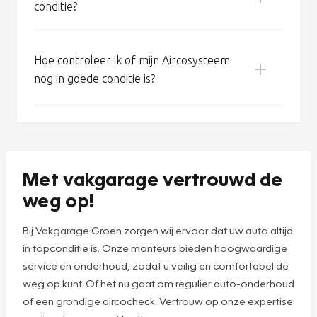
in?
Hoe werkt het Aircosysteem van mijn
auto?
Hoe houd ik mijn Aircosysteem in goede
conditie?
Koel een erg warme auto eerst met open
ramen en deuren, zodat de meeste warmte
Hoe controleer ik of mijn Aircosysteem
kan vervliegen.
nog in goede conditie is?
Schakel de airco vijf minuten voor aankomst
uit: zo beperkt u condensvorming en
daarmee de kans op schimmel.
Zet uw airco minimaal eens per week tien
minuten aan, ook in de winter. Dit voorkomt