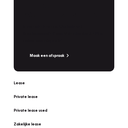
Plan een
Werkplaatsafspraak
Is uw auto toe aan Onderhoud,
Bandenwissel of een Vakantiecheck? Plan
online een afspraak!
Maak een afspraak
Lease
Private lease
Private lease used
Zakelijke lease