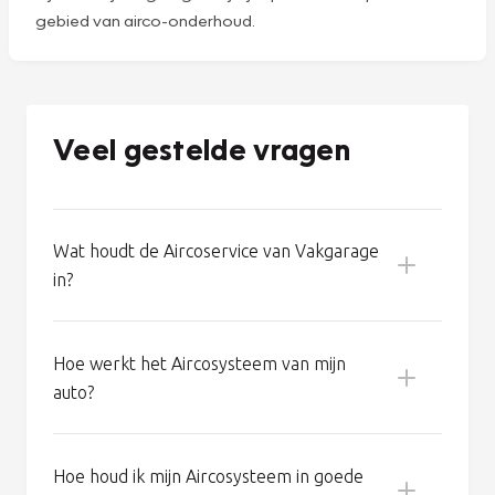
onderhoud nodig heeft. Maar niets is minder waar: zelfs
een goed werkende airco verliest 8% tot 10%
koudemiddel per jaar. En dus wordt de koelcapaciteit van
uw auto na een paar jaar fors minder. Bovendien kan een
tekort aan koudemiddel de compressor beschadigen. En
een nieuwe compressor kost 800 euro of meer!
Voorkom zo’n dure reparatie en laat uw airco op tijd
bijvullen bij Vakgarage. Wij zijn specialisten op het
gebied van airco-onderhoud.
Veel gestelde vragen
Wat houdt de Aircoservice van Vakgarage