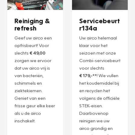
Reiniging &
Servicebeurt
refresh
r134a
Geef uw airco een
Uw airco helemaal
opfrisbeurt! Voor
klaar voor het
slechts
€ 49,00
seizoen met onze
zorgen we ervoor
Combi-servicebeurt
dat uw airco vrij is
voor slechts
van bacteriën,
€ 179,-**
! We vullen
schimmels en
het koudemiddel bij
ziektekiemen.
en recyclen het
Geniet van een
volgens de officiële
frisse geur elke keer
STEK-eisen.
als u de airco
Daarbovenop
inschakelt.
reinigen we uw
airco grondig en