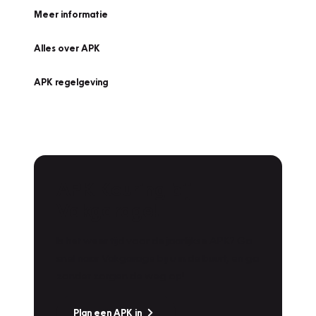
Meer informatie
Alles over APK
APK regelgeving
APK Keuring bij
Vakgarage!
Is het weer tijd voor de jaarlijkse APK? Ga
snel naar Vakgarage bij u in de buurt, en ga
zonder zorgen de weg op!
Plan een APK in