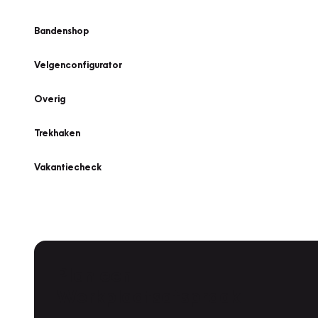
Bandenshop
Velgenconfigurator
Overig
Trekhaken
Vakantiecheck
Plan een
Werkplaatsafspraak