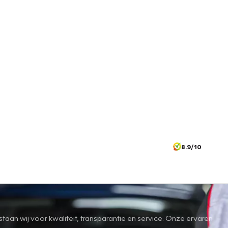
8.9/10
an wij voor kwaliteit, transparantie en service. Onze ervaren