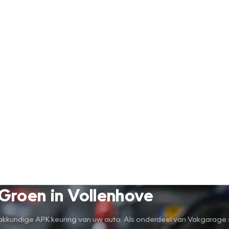
Groen in Vollenhove
kkundige APK keuring van uw auto. Als onderdeel van Vakgarage sta