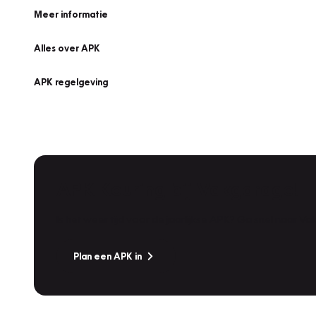
Meer informatie
Alles over APK
APK regelgeving
APK Keuring bij Vakgarage!
Is het weer tijd voor de jaarlijkse APK? Ga snel naar V
Plan een APK in