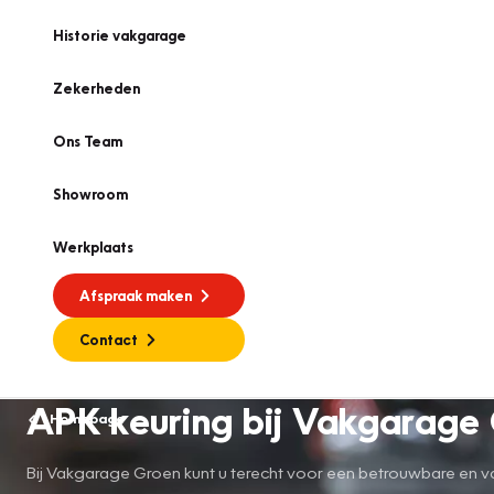
Historie vakgarage
Zekerheden
Ons Team
Showroom
Werkplaats
Afspraak maken
Contact
APK keuring bij Vakgarage 
Homepage
Bij Vakgarage Groen kunt u terecht voor een betrouwbare en va