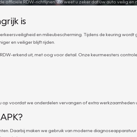
officiële RDW-richtlijnen. Zo weet u zeker dat uw auto veilig en m
ijk is
e verkeersveiligheid en milieubescherming. Tijdens de keuring wordt
er en veiliger blijft rijden.
 RDW-erkend uit, met oog voor detail. Onze keurmeesters control
met u op voordat we onderdelen vervangen of extra werkzaamheden ui
e APK?
 punten. Daarbij maken we gebruik van moderne diagnoseapparatuur 