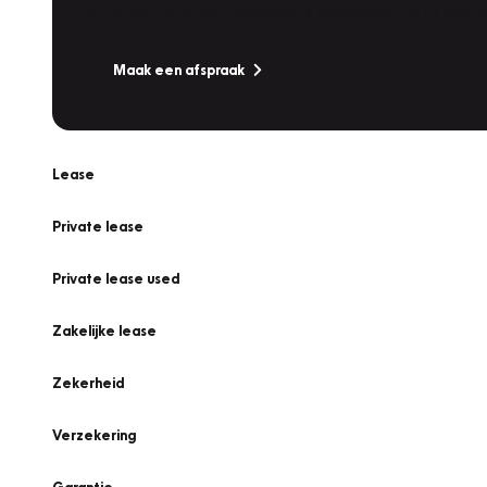
Is uw auto toe aan Onderhoud, Bandenwissel of een Va
Maak een afspraak
Lease
Private lease
Private lease used
Zakelijke lease
Zekerheid
Verzekering