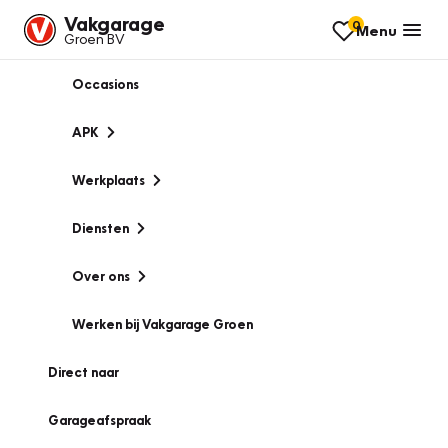
Vakgarage
0
Menu
Groen BV
Occasions
APK
Werkplaats
Diensten
Over ons
Werken bij Vakgarage Groen
Direct naar
Garageafspraak