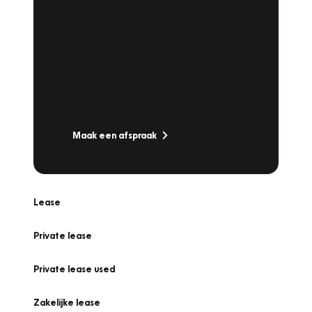
Plan een
Werkplaatsafspraak
Is uw auto toe aan Onderhoud,
Bandenwissel of een Vakantiecheck? Plan
online een afspraak!
Maak een afspraak
Lease
Private lease
Private lease used
Zakelijke lease