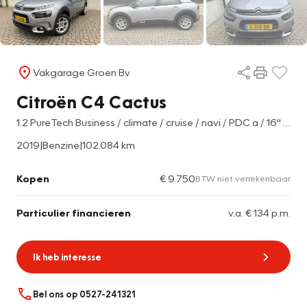
Vakgarage Groen Bv
Citroën C4 Cactus
1.2 PureTech Business / climate / cruise / navi / PDC a / 16" l.m. velgen !
2019
|
Benzine
|
102.084 km
Kopen
€ 9.750
BTW niet verrekenbaar
Particulier financieren
v.a. € 134 p.m.
Ik heb interesse
Bel ons op 0527-241321