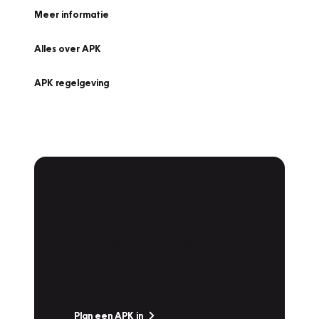
Meer informatie
Alles over APK
APK regelgeving
APK Keuring bij
Vakgarage!
Is het weer tijd voor de jaarlijkse APK? Ga
snel naar Vakgarage bij u in de buurt, en ga
zonder zorgen de weg op!
Plan een APK in