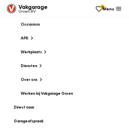
Vakgarage
0
Menu
Groen BV
Occasions
APK
Werkplaats
Diensten
Over ons
Werken bij Vakgarage Groen
Direct naar
Garageafspraak