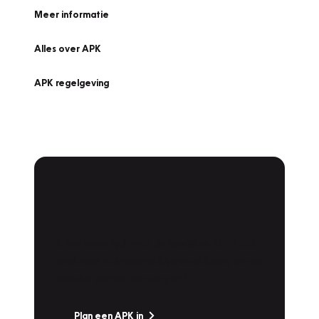
Meer informatie
Alles over APK
APK regelgeving
APK Keuring bij
Vakgarage!
Is het weer tijd voor de jaarlijkse APK? Ga
snel naar Vakgarage bij u in de buurt, en ga
zonder zorgen de weg op!
Plan een APK in