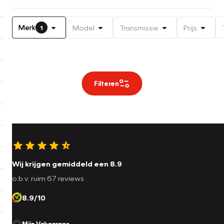
Merk
Model
Transmissie
Prijs
1
Filteren
Wij krijgen gemiddeld een 8.9
o.b.v. ruim 67 reviews
8.9/10