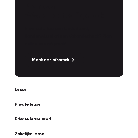
Plan een
Werkplaatsafspraak
Is uw auto toe aan Onderhoud,
Bandenwissel of een Vakantiecheck? Plan
online een afspraak!
Maak een afspraak
Lease
Private lease
Private lease used
Zakelijke lease