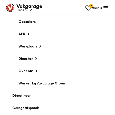
Vakgarage
0
Menu
Groen BV
Occasions
APK
Werkplaats
Diensten
Over ons
Werken bij Vakgarage Groen
Direct naar
Garageafspraak