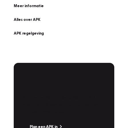
Meer informatie
Alles over APK
APK regelgeving
APK Keuring bij
Vakgarage!
Is het weer tijd voor de jaarlijkse APK? Ga
snel naar Vakgarage bij u in de buurt, en ga
zonder zorgen de weg op!
Plan een APK in