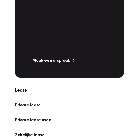
Plan een
Werkplaatsafspraak
Is uw auto toe aan Onderhoud,
Bandenwissel of een Vakantiecheck? Plan
online een afspraak!
Maak een afspraak
Lease
Private lease
Private lease used
Zakelijke lease