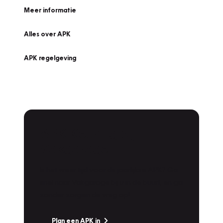
Meer informatie
Alles over APK
APK regelgeving
APK Keuring bij
Vakgarage!
Is het weer tijd voor de jaarlijkse APK? Ga
snel naar Vakgarage bij u in de buurt, en ga
zonder zorgen de weg op!
Plan een APK in