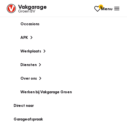
Vakgarage
0
Menu
Groen BV
Occasions
APK
Werkplaats
Diensten
Over ons
Werken bij Vakgarage Groen
Direct naar
Garageafspraak