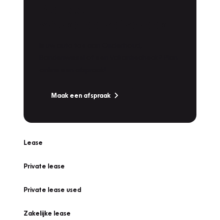
Plan een
Werkplaatsafspraak
Is uw auto toe aan Onderhoud,
Bandenwissel of een Vakantiecheck? Plan
online een afspraak!
Maak een afspraak
Lease
Private lease
Private lease used
Zakelijke lease