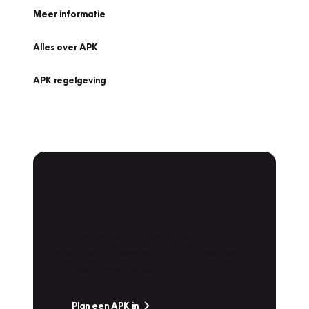
Meer informatie
Alles over APK
APK regelgeving
APK Keuring bij
Vakgarage!
Is het weer tijd voor de jaarlijkse APK? Ga
snel naar Vakgarage bij u in de buurt, en ga
zonder zorgen de weg op!
Plan een APK in