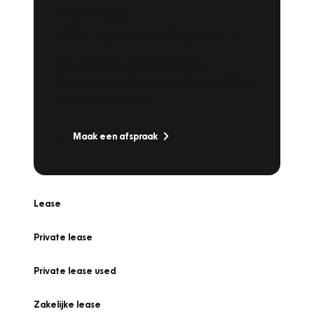
Plan een
Werkplaatsafspraak
Is uw auto toe aan Onderhoud,
Bandenwissel of een Vakantiecheck? Plan
online een afspraak!
Maak een afspraak
Lease
Private lease
Private lease used
Zakelijke lease