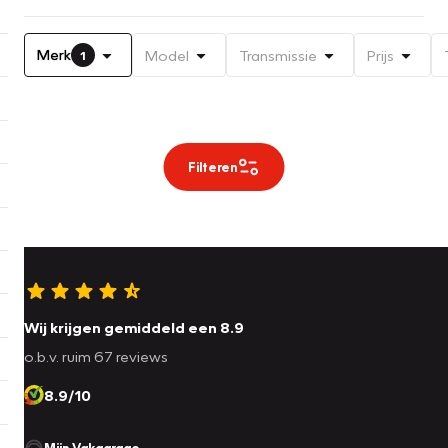
Merk
Model
Transmissie
Prijs
1
Filteren
Wij krijgen gemiddeld een 8.9
o.b.v. ruim 67 reviews
8.9/10