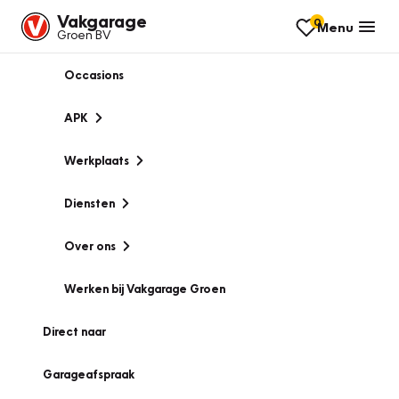
Vakgarage
0
Menu
Groen BV
Occasions
APK
Werkplaats
Diensten
Over ons
Werken bij Vakgarage Groen
Direct naar
Garageafspraak